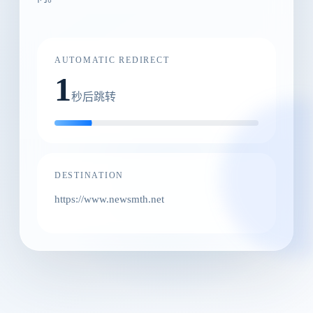
AUTOMATIC REDIRECT
1
秒后跳转
DESTINATION
https://www.newsmth.net